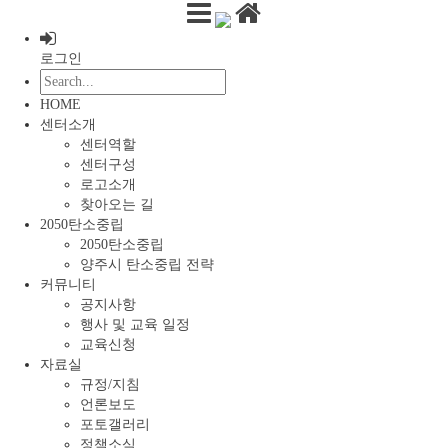
메뉴 건너뛰기
로그인
HOME
센터소개
센터역할
센터구성
로고소개
찾아오는 길
2050탄소중립
2050탄소중립
양주시 탄소중립 전략
커뮤니티
공지사항
행사 및 교육 일정
교육신청
자료실
규정/지침
언론보도
포토갤러리
정책소식