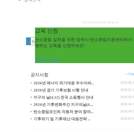
센터 역할
양주시 탄소중립 전략
교육 신청
지역맞춤형 탄소중립 전략 수립, 수요자 중심 탄소중
탄소중립 기본계획 수립 및 이행평가 지원, 온실가스 
탄소중립 실천을 위한 양주시 탄소중립지원센터에서 
지원 강화, 시민주도 지속가능한 탄소중립 실현
계관리, 중소기업 소상공인 에너지진단 컨설팅 지원 
행하는 교육을 신청하세요!
READ MORE
READ MORE
READ MORE
+ 더
공지사항
2026년 에너지 위기대응 우수아파...
2026.06.
2026년 경기 기후보험 시행 안내
2026.05.
지구의 날(4.22) 전국 소등행사 안내
2026.04.
2026년 기후변화주간 지구의날(4....
2026.04.
탄소중립포인트 자동차 분야 참여...
2026.04.
기후위기 및 기후재난 대응전략 ...
2026.03.