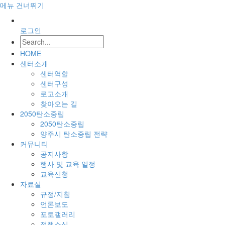
메뉴 건너뛰기
로그인
HOME
센터소개
센터역할
센터구성
로고소개
찾아오는 길
2050탄소중립
2050탄소중립
양주시 탄소중립 전략
커뮤니티
공지사항
행사 및 교육 일정
교육신청
자료실
규정/지침
언론보도
포토갤러리
정책소식