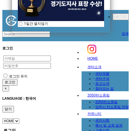
정책소식
로그인
1일간 열지않기
검색
로그인
HOME
센터소개
-
센터역할
로그인 유지
-
센터구성
-
로고소개
-
×
찾아오는 길
2050탄소중립
LANGUAGE : 한국어
-
2050탄소중립
-
양주시 탄소중립 전략
닫기
커뮤니티
-
공지사항
-
행사 및 교육 일정
로그인
-
교육신청