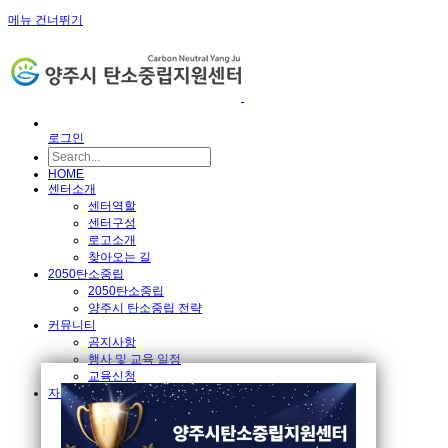
메뉴 건너뛰기
로그인
HOME
센터소개
센터역할
센터구성
로고소개
찾아오는 길
2050탄소중립
2050탄소중립
양주시 탄소중립 전략
커뮤니티
공지사항
행사 및 교육 일정
교육신청
자료실
규정/지침
언론보도
포토갤러리