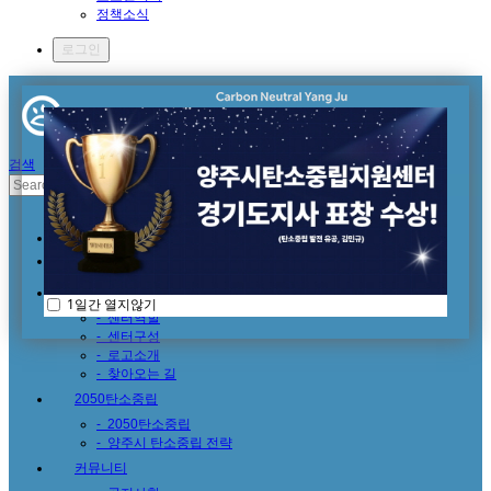
정책소식
로그인
검색
HOME
센터소개
1일간 열지않기
-
센터역할
-
센터구성
-
로고소개
-
찾아오는 길
2050탄소중립
-
2050탄소중립
-
양주시 탄소중립 전략
커뮤니티