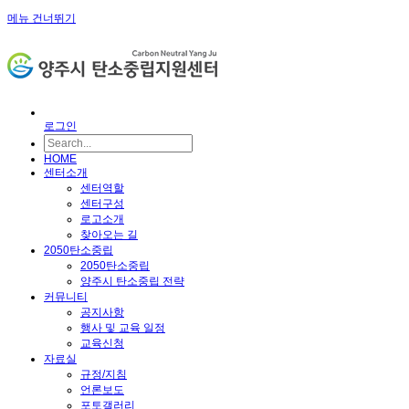
메뉴 건너뛰기
로그인
HOME
센터소개
센터역할
센터구성
로고소개
찾아오는 길
2050탄소중립
2050탄소중립
양주시 탄소중립 전략
커뮤니티
공지사항
행사 및 교육 일정
교육신청
자료실
규정/지침
언론보도
포토갤러리