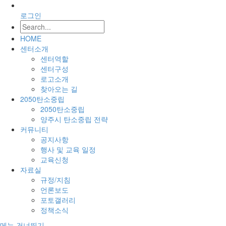
로그인
HOME
센터소개
센터역할
센터구성
로고소개
찾아오는 길
2050탄소중립
2050탄소중립
양주시 탄소중립 전략
커뮤니티
공지사항
행사 및 교육 일정
교육신청
자료실
규정/지침
언론보도
포토갤러리
정책소식
메뉴 건너뛰기