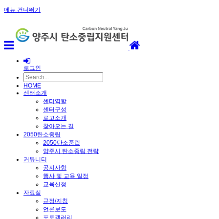
메뉴 건너뛰기
로그인
HOME
센터소개
센터역할
센터구성
로고소개
찾아오는 길
2050탄소중립
2050탄소중립
양주시 탄소중립 전략
커뮤니티
공지사항
행사 및 교육 일정
교육신청
자료실
규정/지침
언론보도
포토갤러리