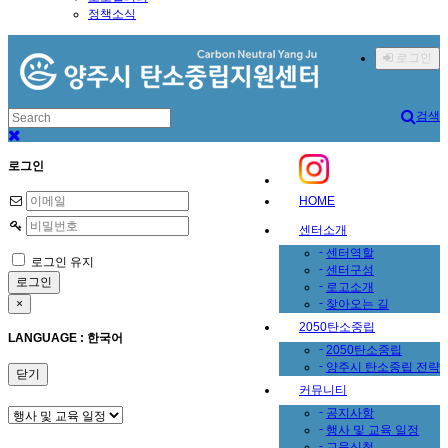
정책소식
로그인
검색
로그인
HOME
센터소개
-
센터역할
로그인 유지
-
센터구성
-
로고소개
-
×
찾아오는 길
2050탄소중립
LANGUAGE : 한국어
-
2050탄소중립
-
양주시 탄소중립 전략
닫기
커뮤니티
-
공지사항
-
행사 및 교육 일정
-
교육신청