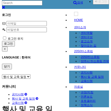
로그인
검색
로그인
HOME
센터소개
-
센터역할
-
센터구성
로그인 유지
-
로고소개
-
찾아오는 길
×
2050탄소중립
-
2050탄소중립
LANGUAGE : 한국어
-
양주시 탄소중립 전략
닫기
커뮤니티
-
공지사항
-
행사 및 교육 일정
-
교육신청
커뮤니티
자료실
-
규정/지침
공지사항
-
언론보도
행사 및 교육 일정
-
포토갤러리
교육신청
-
정책소식
행사 및 교육 일