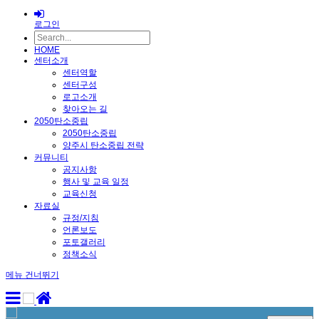
로그인
HOME
센터소개
센터역할
센터구성
로고소개
찾아오는 길
2050탄소중립
2050탄소중립
양주시 탄소중립 전략
커뮤니티
공지사항
행사 및 교육 일정
교육신청
자료실
규정/지침
언론보도
포토갤러리
정책소식
메뉴 건너뛰기